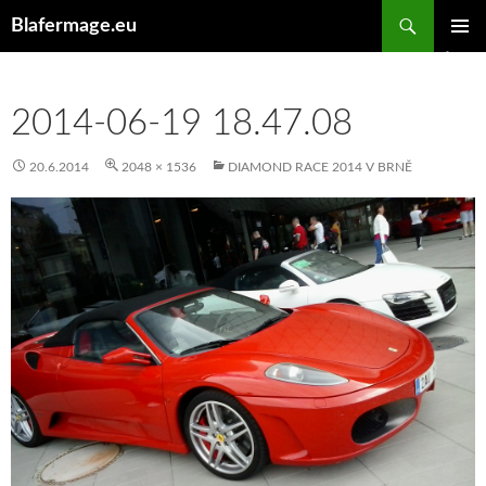
Hledat
Blafermage.eu
PŘEJÍT
ZÁKLAD
K
NAVIGA
OBSAHU
MENU
WEBU
2014-06-19 18.47.08
20.6.2014
2048 × 1536
DIAMOND RACE 2014 V BRNĚ