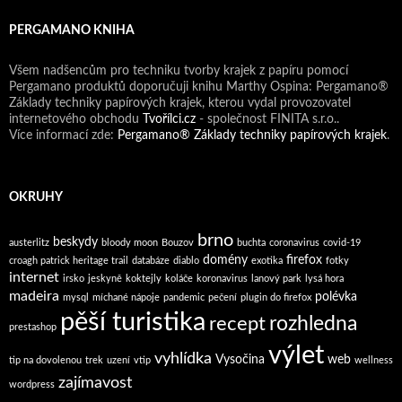
PERGAMANO KNIHA
Všem nadšencům pro techniku tvorby krajek z papíru pomocí
Pergamano produktů doporučuji knihu Marthy Ospina: Pergamano®
Základy techniky papírových krajek, kterou vydal provozovatel
internetového obchodu
Tvořílci.cz
- společnost FINITA s.r.o..
Více informací zde:
Pergamano® Základy techniky papírových krajek
.
OKRUHY
brno
beskydy
austerlitz
bloody moon
Bouzov
buchta
coronavirus
covid-19
domény
firefox
croagh patrick heritage trail
databáze
diablo
exotika
fotky
internet
irsko
jeskyně
koktejly
koláče
koronavirus
lanový park
lysá hora
madeira
polévka
mysql
míchané nápoje
pandemic
pečení
plugin do firefox
pěší turistika
rozhledna
recept
prestashop
výlet
vyhlídka
Vysočina
web
tip na dovolenou
trek
uzení
vtip
wellness
zajímavost
wordpress