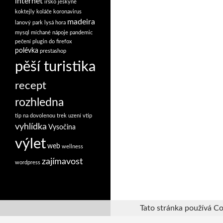
internet
irsko
jeskyně
koktejly
koláče
koronavirus
madeira
lanový park
lysá hora
mysql
míchané nápoje
pandemic
pečení
plugin do firefox
polévka
prestashop
pěší turistika
recept
rozhledna
tip na dovolenou
trek
uzení
vtip
vyhlídka
Vysočina
výlet
web
wellness
zajímavost
wordpress
Tato stránka používá Co