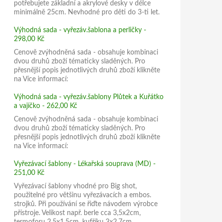
potřebujete základní a akrylové desky v délce
minimálně 25cm. Nevhodné pro děti do 3-ti let.
Výhodná sada - vyřezáv.šablona a perličky -
298,00 Kč
Cenově zvýhodněná sada - obsahuje kombinaci
dvou druhů zboží tématicky sladěných. Pro
přesnější popis jednotlivých druhů zboží klikněte
na Více informací:
Výhodná sada - vyřezáv.šablony Plůtek a Kuřátko
a vajíčko - 262,00 Kč
Cenově zvýhodněná sada - obsahuje kombinaci
dvou druhů zboží tématicky sladěných. Pro
přesnější popis jednotlivých druhů zboží klikněte
na Více informací:
Vyřezávací šablony - Lékařská souprava (MD) -
251,00 Kč
Vyřezávací šablony vhodné pro Big shot,
použitelné pro většinu vyřezávacích a embos.
strojků. Při používání se řiďte návodem výrobce
přístroje. Velikost např. berle cca 3,5x2cm,