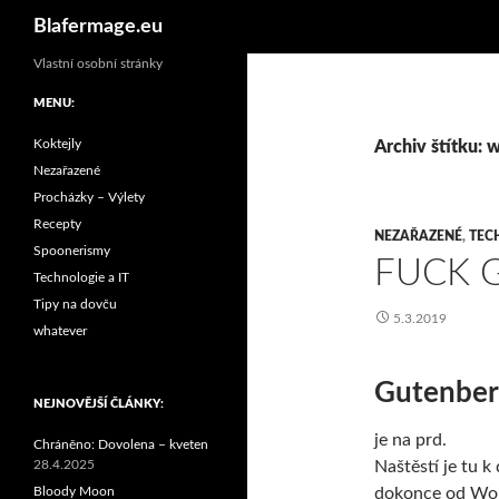
Hledat
Blafermage.eu
Vlastní osobní stránky
MENU:
Koktejly
Archiv štítku: 
Nezařazené
Procházky – Výlety
Recepty
NEZAŘAZENÉ
,
TEC
Spoonerismy
FUCK 
Technologie a IT
Tipy na dovču
5.3.2019
whatever
Gutenber
NEJNOVĚJŠÍ ČLÁNKY:
je na prd.
Chráněno: Dovolena – kveten
28.4.2025
Naštěstí je tu k 
Bloody Moon
dokonce od Wor