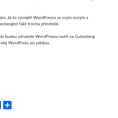
ám, že to vývojáři WordPressu se svým novým a
nbergem fakt trocha přestřelili.
kdy budou uživatele WordPressu nutit na Gutenberg
 celej WordPress asi zabijou.
Li
S
n
h