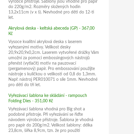
výrobce přístroje. Šablony jsou vhodné pro papír
do 220g/m2. Rozměry složených hodin
13,2x11cm (v x š). Nevhodné pro děti do 12-ti
let.
Akrylová deska - keltská abeceda (GP) - 367,00
Kč
Vysoce kvalitní akrylová deska s laserem
vyřezanými motivy. Velikost desky
20,9x20,9x0,2cm. Laserem vytvořené drážky Vám
umožní za pomoci embossingových nástrojů
přenést (vytlačit) motiv na pauzovací
(pergamenový) papír. Pro embossování použijte
nástroje s kuličkou o velikosti od 0,8 do 1,3mm.
Např. nástroj PER010071 o síle 1mm. Nevhodné
pro děti do tří let.
Vyřezávací šablona ke skládání - rampouch
Folding Dies - 351,00 Kč
Vyřezávací šablona vhodná pro Big shot a
podobné přístroje. Při vyřezávání se řiďte
návodem výrobce přístroje. Šablona je vhodná
pro papír do 200g/m2. Velikost šablony: délka
23,8cm, šířka 8,9cm, tzn. že pro použití