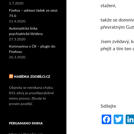
1.7.2020
stažení,
Firefox – adresní řádek ve verzi
75.0
takže se domnív
11.4.2020
převratným Gute
Automatická linka
psychiatrické léčebny
27.3.2020
Jsem zvědavý, 
Koronavirus v ČR – plugin do
přejít a tím ten
Firefoxu
26.3.2020
NABÍDKA ZDOBÍLCI.CZ
Objevila se nečekaná chyba,
RSS zdroj je pravděpodobně
mimo provoz. Zkuste to
prosím později.
Sdílejte
Fa
T
PERGAMANO KNIHA
ce
w