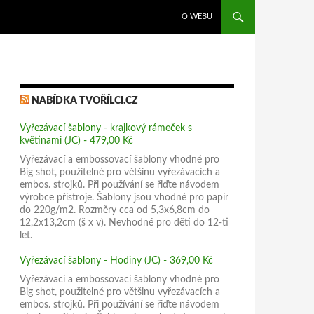
PŘEJÍT K OBSAHU WEBU
O WEBU
NABÍDKA TVOŘÍLCI.CZ
Vyřezávací šablony - krajkový rámeček s
květinami (JC) - 479,00 Kč
Vyřezávací a embossovací šablony vhodné pro
Big shot, použitelné pro většinu vyřezávacích a
embos. strojků. Při používání se řiďte návodem
výrobce přístroje. Šablony jsou vhodné pro papír
do 220g/m2. Rozměry cca od 5,3x6,8cm do
12,2x13,2cm (š x v). Nevhodné pro děti do 12-ti
let.
Vyřezávací šablony - Hodiny (JC) - 369,00 Kč
Vyřezávací a embossovací šablony vhodné pro
Big shot, použitelné pro většinu vyřezávacích a
embos. strojků. Při používání se řiďte návodem