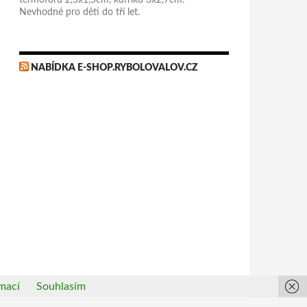
termoforu 2,5x1,5cm, kufříku 3x2,7cm.
Nevhodné pro děti do tří let.
NABÍDKA E-SHOP.RYBOLOVALOV.CZ
mací
Souhlasím