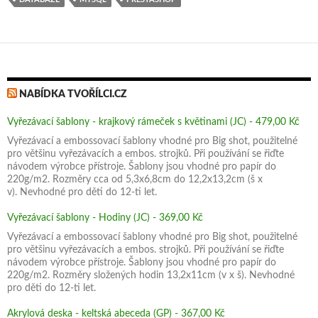
o
er
dI
e
o
n
k
NABÍDKA TVOŘÍLCI.CZ
Vyřezávací šablony - krajkový rámeček s květinami (JC) - 479,00 Kč
Vyřezávací a embossovací šablony vhodné pro Big shot, použitelné
pro většinu vyřezávacích a embos. strojků. Při používání se řiďte
návodem výrobce přístroje. Šablony jsou vhodné pro papír do
220g/m2. Rozměry cca od 5,3x6,8cm do 12,2x13,2cm (š x
v). Nevhodné pro děti do 12-ti let.
Vyřezávací šablony - Hodiny (JC) - 369,00 Kč
Vyřezávací a embossovací šablony vhodné pro Big shot, použitelné
pro většinu vyřezávacích a embos. strojků. Při používání se řiďte
návodem výrobce přístroje. Šablony jsou vhodné pro papír do
220g/m2. Rozměry složených hodin 13,2x11cm (v x š). Nevhodné
pro děti do 12-ti let.
Akrylová deska - keltská abeceda (GP) - 367,00 Kč