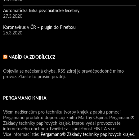
Automatická linka psychiatrické léčebny
27.3.2020
Koronavirus v ČR – plugin do Firefoxu
26.3.2020
NABÍDKA ZDOBÍLCI.CZ
Objevila se nečekaná chyba, RSS zdroj je pravděpodobně mimo
provoz. Zkuste to prosím později.
PERGAMANO KNIHA
Všem nadšencům pro techniku tvorby krajek z papíru pomocí
Pergamano produktů doporučuji knihu Marthy Ospina: Pergamano®
Základy techniky papírových krajek, kterou vydal provozovatel
internetového obchodu
Tvořílci.cz
- společnost FINITA s.r.o..
Více informací zde:
Pergamano® Základy techniky papírových krajek
.