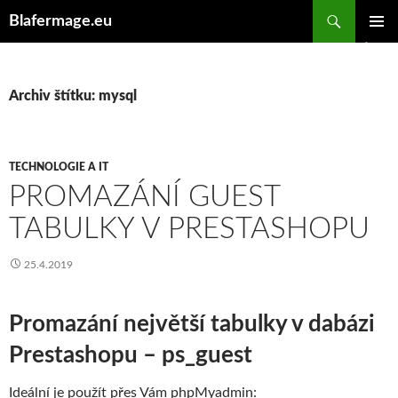
Hledat
Blafermage.eu
PŘEJÍT
ZÁKLAD
K
NAVIGA
OBSAHU
MENU
WEBU
Archiv štítku: mysql
TECHNOLOGIE A IT
PROMAZÁNÍ GUEST
TABULKY V PRESTASHOPU
25.4.2019
Promazání největší tabulky v dabázi
Prestashopu – ps_guest
Ideální je použít přes Vám phpMyadmin: