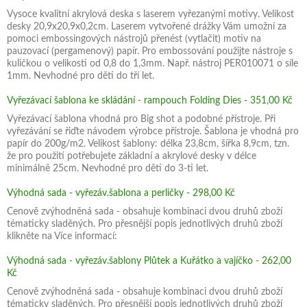
Vysoce kvalitní akrylová deska s laserem vyřezanými motivy. Velikost
desky 20,9x20,9x0,2cm. Laserem vytvořené drážky Vám umožní za
pomoci embossingových nástrojů přenést (vytlačit) motiv na
pauzovací (pergamenový) papír. Pro embossování použijte nástroje s
kuličkou o velikosti od 0,8 do 1,3mm. Např. nástroj PER010071 o síle
1mm. Nevhodné pro děti do tří let.
Vyřezávací šablona ke skládání - rampouch Folding Dies - 351,00 Kč
Vyřezávací šablona vhodná pro Big shot a podobné přístroje. Při
vyřezávání se řiďte návodem výrobce přístroje. Šablona je vhodná pro
papír do 200g/m2. Velikost šablony: délka 23,8cm, šířka 8,9cm, tzn.
že pro použití potřebujete základní a akrylové desky v délce
minimálně 25cm. Nevhodné pro děti do 3-ti let.
Výhodná sada - vyřezáv.šablona a perličky - 298,00 Kč
Cenově zvýhodněná sada - obsahuje kombinaci dvou druhů zboží
tématicky sladěných. Pro přesnější popis jednotlivých druhů zboží
klikněte na Více informací:
Výhodná sada - vyřezáv.šablony Plůtek a Kuřátko a vajíčko - 262,00
Kč
Cenově zvýhodněná sada - obsahuje kombinaci dvou druhů zboží
tématicky sladěných. Pro přesnější popis jednotlivých druhů zboží