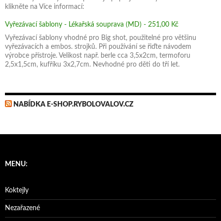
klikněte na Více informací:
Vyřezávací šablony - Lékařská souprava (MD) - 251,00 Kč
Vyřezávací šablony vhodné pro Big shot, použitelné pro většinu
vyřezávacích a embos. strojků. Při používání se řiďte návodem
výrobce přístroje. Velikost např. berle cca 3,5x2cm, termoforu
2,5x1,5cm, kufříku 3x2,7cm. Nevhodné pro děti do tří let.
NABÍDKA E-SHOP.RYBOLOVALOV.CZ
MENU:
Koktejly
Nezařazené