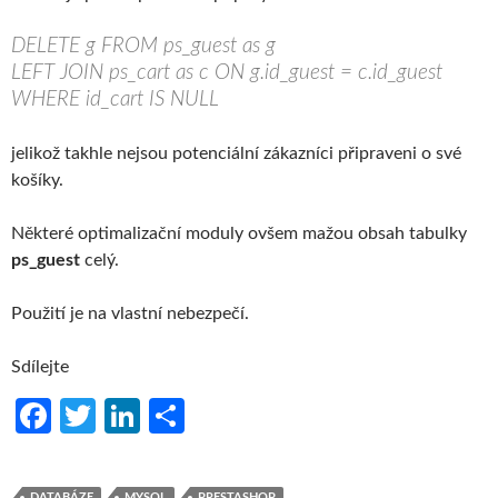
DELETE g FROM ps_guest as g
LEFT JOIN ps_cart as c ON g.id_guest = c.id_guest
WHERE id_cart IS NULL
jelikož takhle nejsou potenciální zákazníci připraveni o své
košíky.
Některé optimalizační moduly ovšem mažou obsah tabulky
ps_guest
celý.
Použití je na vlastní nebezpečí.
Sdílejte
Fa
T
Li
S
ce
w
n
h
b
itt
ke
ar
DATABÁZE
MYSQL
PRESTASHOP