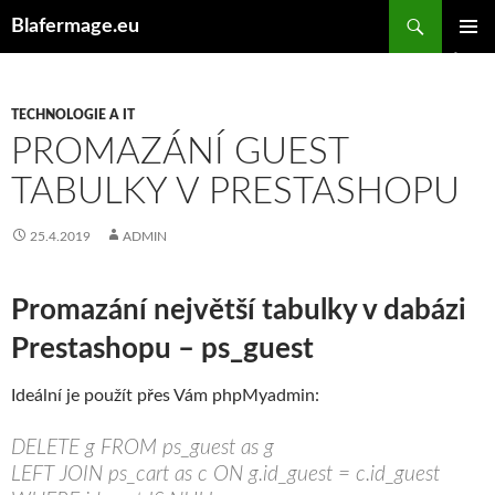
Hledat
Blafermage.eu
PŘEJÍT
ZÁKLAD
K
NAVIGA
OBSAHU
MENU
WEBU
TECHNOLOGIE A IT
PROMAZÁNÍ GUEST
TABULKY V PRESTASHOPU
25.4.2019
ADMIN
Promazání největší tabulky v dabázi
Prestashopu – ps_guest
Ideální je použít přes Vám phpMyadmin:
DELETE g FROM ps_guest as g
LEFT JOIN ps_cart as c ON g.id_guest = c.id_guest