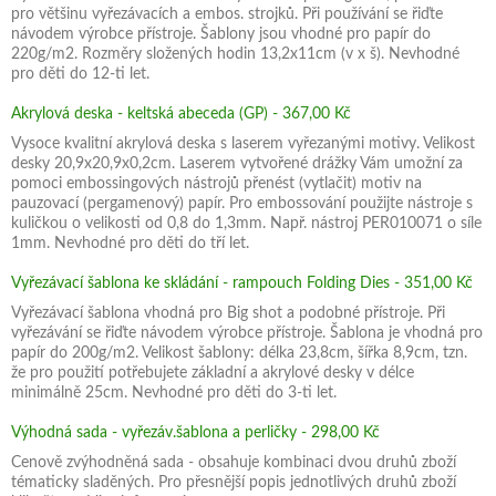
pro většinu vyřezávacích a embos. strojků. Při používání se řiďte
návodem výrobce přístroje. Šablony jsou vhodné pro papír do
220g/m2. Rozměry složených hodin 13,2x11cm (v x š). Nevhodné
pro děti do 12-ti let.
Akrylová deska - keltská abeceda (GP) - 367,00 Kč
Vysoce kvalitní akrylová deska s laserem vyřezanými motivy. Velikost
desky 20,9x20,9x0,2cm. Laserem vytvořené drážky Vám umožní za
pomoci embossingových nástrojů přenést (vytlačit) motiv na
pauzovací (pergamenový) papír. Pro embossování použijte nástroje s
kuličkou o velikosti od 0,8 do 1,3mm. Např. nástroj PER010071 o síle
1mm. Nevhodné pro děti do tří let.
Vyřezávací šablona ke skládání - rampouch Folding Dies - 351,00 Kč
Vyřezávací šablona vhodná pro Big shot a podobné přístroje. Při
vyřezávání se řiďte návodem výrobce přístroje. Šablona je vhodná pro
papír do 200g/m2. Velikost šablony: délka 23,8cm, šířka 8,9cm, tzn.
že pro použití potřebujete základní a akrylové desky v délce
minimálně 25cm. Nevhodné pro děti do 3-ti let.
Výhodná sada - vyřezáv.šablona a perličky - 298,00 Kč
Cenově zvýhodněná sada - obsahuje kombinaci dvou druhů zboží
tématicky sladěných. Pro přesnější popis jednotlivých druhů zboží