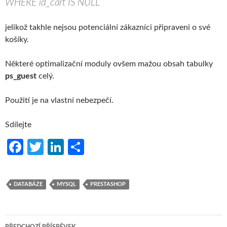
WHERE id_cart IS NULL
jelikož takhle nejsou potenciální zákazníci připraveni o své
košíky.
Některé optimalizační moduly ovšem mažou obsah tabulky
ps_guest
celý.
Použití je na vlastní nebezpečí.
Sdílejte
Fa
T
Li
S
ce
w
n
h
b
itt
ke
ar
DATABÁZE
MYSQL
PRESTASHOP
o
er
dI
e
o
n
Navigace