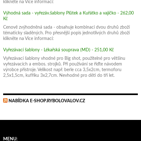
klikněte na Více informací:
Výhodná sada - vyřezáv.šablony Plůtek a Kuřátko a vajíčko - 262,00
Kč
Cenově zvýhodněná sada - obsahuje kombinaci dvou druhů zboží
tématicky sladěných. Pro přesnější popis jednotlivých druhů zboží
klikněte na Více informací:
Vyřezávací šablony - Lékařská souprava (MD) - 251,00 Kč
Vyřezávací šablony vhodné pro Big shot, použitelné pro většinu
vyřezávacích a embos. strojků. Při používání se řiďte návodem
výrobce přístroje. Velikost např. berle cca 3,5x2cm, termoforu
2,5x1,5cm, kufříku 3x2,7cm. Nevhodné pro děti do tří let.
NABÍDKA E-SHOP.RYBOLOVALOV.CZ
MENU: