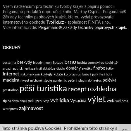
Všem nadšencům pro techniku tvorby krajek z papíru pomocí
Pergamano produktů doporučuji knihu Marthy Ospina: Pergamano®
Základy techniky papírových krajek, kterou vydal provozovatel
internetového obchodu
Tvořílci.cz
- společnost FINITA s.r.o..
Více informací zde:
Pergamano® Základy techniky papírových krajek
.
OKRUHY
brno
beskydy
austerlitz
bloody moon
Bouzov
buchta
coronavirus
covid-19
domény
firefox
croagh patrick heritage trail
databáze
diablo
exotika
fotky
internet
irsko
jeskyně
koktejly
koláče
koronavirus
lanový park
lysá hora
madeira
polévka
mysql
míchané nápoje
pandemic
pečení
plugin do firefox
pěší turistika
rozhledna
recept
prestashop
výlet
vyhlídka
Vysočina
web
tip na dovolenou
trek
uzení
vtip
wellness
zajímavost
wordpress
Tato stránka používá Cookies. Prohlížením této stránky s