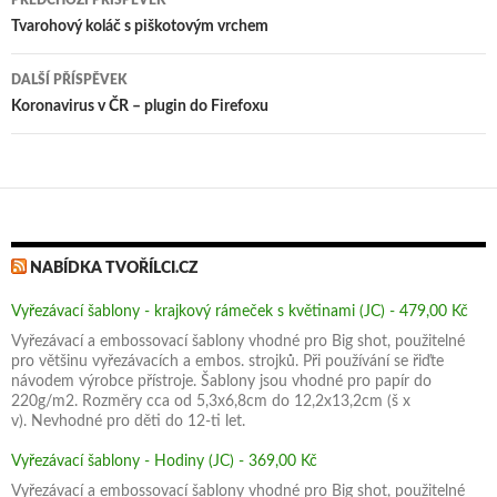
k
PŘEDCHOZÍ PŘÍSPĚVEK
pro
Tvarohový koláč s piškotovým vrchem
příspěvky
DALŠÍ PŘÍSPĚVEK
Koronavirus v ČR – plugin do Firefoxu
NABÍDKA TVOŘÍLCI.CZ
Vyřezávací šablony - krajkový rámeček s květinami (JC) - 479,00 Kč
Vyřezávací a embossovací šablony vhodné pro Big shot, použitelné
pro většinu vyřezávacích a embos. strojků. Při používání se řiďte
návodem výrobce přístroje. Šablony jsou vhodné pro papír do
220g/m2. Rozměry cca od 5,3x6,8cm do 12,2x13,2cm (š x
v). Nevhodné pro děti do 12-ti let.
Vyřezávací šablony - Hodiny (JC) - 369,00 Kč
Vyřezávací a embossovací šablony vhodné pro Big shot, použitelné