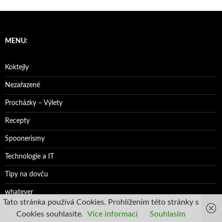
MENU:
Koktejly
Nezařazené
Procházky – Výlety
Recepty
Spoonerismy
Technologie a IT
Tipy na dovču
whatever
Tato stránka používá Cookies. Prohlížením této stránky s
Cookies souhlasíte.
Více informací
Souhlasím