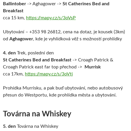
Ballintober
-> Aghagower ->
St Catherines Bed and
Breakfast
cca 15 km,
https://mapy.cz/s/3oVsP
Ubytování –
+353 98 26812, cena na dotaz
, je kousek (3km)
od
Aghagower
, kde je vyhlídková věž s možností prohlídky
4. den
Trek, poslední den
St Catherines Bed and Breakfast
-> Croagh Patrick &
Croagh Patrick east far top přechod ->
Murrisk
cca 17km,
https://mapy.cz/s/3oVtj
Prohídka Murrisku, a pak buď ubytování, nebo autobusový
přesun do Westportu, kde prohlídka města a ubytování.
Továrna na Whiskey
5. den
Továrna na Whiskey