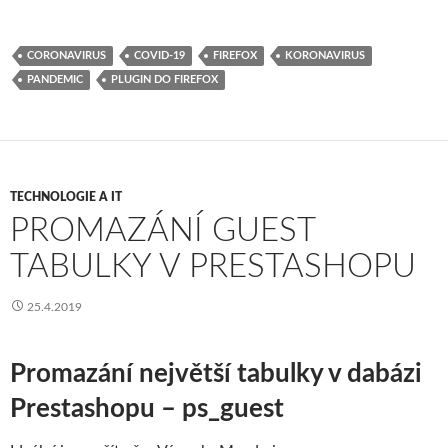
ce
w
n
h
b
itt
ke
ar
CORONAVIRUS
COVID-19
FIREFOX
KORONAVIRUS
o
er
dI
e
PANDEMIC
PLUGIN DO FIREFOX
o
n
k
TECHNOLOGIE A IT
PROMAZÁNÍ GUEST
TABULKY V PRESTASHOPU
25.4.2019
Promazání největší tabulky v dabázi
Prestashopu – ps_guest