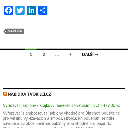
Fa
T
Li
S
ce
w
n
h
b
itt
ke
ar
MADEIRA
o
er
dI
e
o
n
Navigace
k
1
2
…
7
DALŠÍ →
pro
příspěvky
NABÍDKA TVOŘÍLCI.CZ
Vyřezávací šablony - krajkový rámeček s květinami (JC) - 479,00 Kč
Vyřezávací a embossovací šablony vhodné pro Big shot, použitelné
pro většinu vyřezávacích a embos. strojků. Při používání se řiďte
návodem výrobce přístroje. Šablony jsou vhodné pro papír do