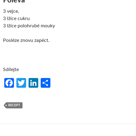
Poleva
3 vejce,
3 lžíce cukru
3 lžíce polohrubé mouky
Posléze znovu zapéct.
Sdílejte
Fa
T
Li
S
ce
w
n
h
b
itt
ke
ar
RECEPT
o
er
dI
e
o
n
k