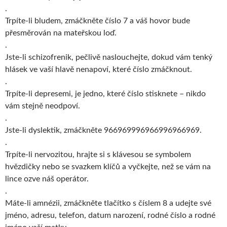
.
Trpíte-li bludem, zmáčkněte číslo 7 a váš hovor bude
přesměrován na mateřskou loď.
.
Jste-li schizofrenik, pečlivě naslouchejte, dokud vám tenký
hlásek ve vaší hlavě nenapoví, které číslo zmáčknout.
.
Trpíte-li depresemi, je jedno, které číslo stisknete – nikdo
vám stejně neodpoví.
.
Jste-li dyslektik, zmáčkněte 966969996966996966969.
.
Trpíte-li nervozitou, hrajte si s klávesou se symbolem
hvězdičky nebo se svazkem klíčů a vyčkejte, než se vám na
lince ozve náš operátor.
.
Máte-li amnézii, zmáčkněte tlačítko s číslem 8 a udejte své
jméno, adresu, telefon, datum narození, rodné číslo a rodné