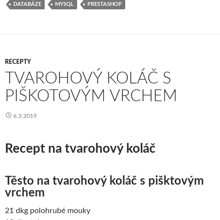
DATABÁZE
MYSQL
PRESTASHOP
o
er
dI
e
o
n
k
RECEPTY
TVAROHOVÝ KOLÁČ S
PIŠKOTOVÝM VRCHEM
6.3.2019
Recept na tvarohový koláč
Těsto na tvarohový koláč s pišktovým
vrchem
21 dkg polohrubé mouky