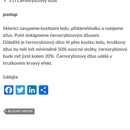
5 cl Černorybízový džus
postup
:
Sklenici zasypeme kostkami ledu, přidámeVodku a nalejeme
džus. Poté dokápneme černorybízovým džusem.
Důležité je černorybízový džus lít přes kostku ledu, hruškový
džus by měl mít minimálně 50% ovocné složky, černorybízový
bude mít jistě kolem 20%. Černorybízový džus udělá v
hruškovém krvavý efekt.
Sdílejte
Fa
T
Li
S
ce
w
n
h
b
itt
ke
ar
BLOODY MOON
o
er
dI
e
o
n