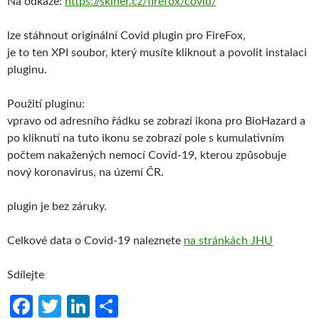
Na odkaze:
https://skiner.cz/firefox/covid/
lze stáhnout originální Covid plugin pro FireFox,
je to ten XPI soubor, který musíte kliknout a povolit instalaci
pluginu.
Použití pluginu:
vpravo od adresního řádku se zobrazí ikona pro BioHazard a
po kliknutí na tuto ikonu se zobrazí pole s kumulativním
počtem nakažených nemocí Covid-19, kterou způsobuje
nový koronavirus, na území ČR.
plugin je bez záruky.
Celkové data o Covid-19 naleznete
na stránkách JHU
Sdílejte
Fa
T
Li
S