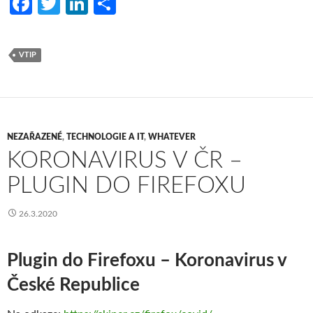
Fa
T
Li
S
ce
w
n
h
b
itt
ke
ar
VTIP
o
er
dI
e
o
n
k
NEZAŘAZENÉ
,
TECHNOLOGIE A IT
,
WHATEVER
KORONAVIRUS V ČR –
PLUGIN DO FIREFOXU
26.3.2020
Plugin do Firefoxu – Koronavirus v
České Republice