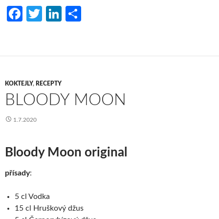
Fa
T
Li
S
ce
w
n
h
b
itt
ke
ar
o
er
dI
e
o
n
KOKTEJLY
,
RECEPTY
k
BLOODY MOON
1.7.2020
Bloody Moon original
přísady
:
5 cl Vodka
15 cl Hruškový džus