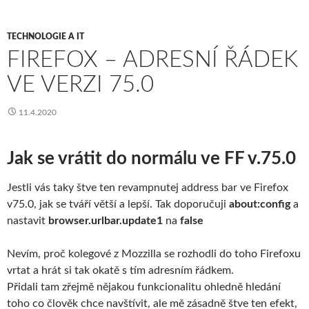
k
TECHNOLOGIE A IT
FIREFOX – ADRESNÍ ŘÁDEK
VE VERZI 75.0
11.4.2020
Jak se vrátit do normálu ve FF v.75.0
Jestli vás taky štve ten revampnutej address bar ve
Firefox
v75.0, jak se tváří větší a lepší. Tak doporučuji
about:config
a
nastavit
browser.urlbar.update1
na
false
Nevím, proč kolegové z Mozzilla se rozhodli do toho Firefoxu
vrtat a hrát si tak okatě s tím adresním řádkem.
Přidali tam zřejmě nějakou funkcionalitu ohledně hledání
toho co člověk chce navštívit, ale mě zásadně štve ten efekt,