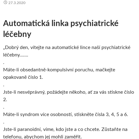
27.3.2020
Automatická linka psychiatrické
léčebny
„Dobrý den, vítejte na automatické lince naší psychiatrické
léčebny…….
.
Máte-li obsedantně-kompulsivní poruchu, mačkejte
opakovaně číslo 1.
.
Jste-li n
esvéprávný, požádejte někoho, ať za vás stiskne číslo
2.
.
Máte-li syndrom více osobností, stiskněte čísla 3, 4, 5 a 6.
.
Jste-li paranoidní, víme, kdo jste a co chcete. Zůstaňte na
telefonu, abychom jej mohli zaměřit.