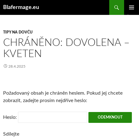
Hledat
Blafermage.eu
PŘEJÍT
ZÁKLAD
K
NAVIGA
OBSAHU
MENU
WEBU
TIPY NA DOVČU
CHRÁNĚNO: DOVOLENA –
KVETEN
28.4.2025
Požadovaný obsah je chráněn heslem. Pokud jej chcete
zobrazit, zadejte prosím nejdříve heslo:
Heslo:
Sdílejte