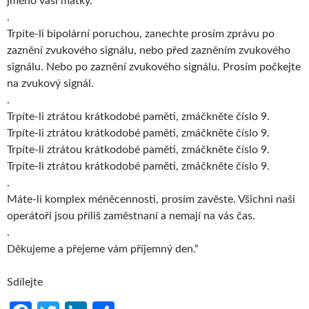
jméno vaší matky.
.
Trpíte-li bipolární poruchou, zanechte prosím zprávu po
zaznění zvukového signálu, nebo před zazněním zvukového
signálu. Nebo po zaznění zvukového signálu. Prosím počkejte
na zvukový signál.
.
Trpíte-li ztrátou krátkodobé paměti, zmáčkněte číslo 9.
Trpíte-li ztrátou krátkodobé paměti, zmáčkněte číslo 9.
Trpíte-li ztrátou krátkodobé paměti, zmáčkněte číslo 9.
Trpíte-li ztrátou krátkodobé paměti, zmáčkněte číslo 9.
.
Máte-li komplex méněcennosti, prosím zavěste. Všichni naši
operátoři jsou příliš zaměstnaní a nemají na vás čas.
.
Děkujeme a přejeme vám příjemný den.“
Sdílejte