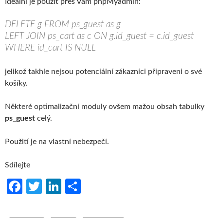
Ideální je použít přes Vám phpMyadmin:
DELETE g FROM ps_guest as g
LEFT JOIN ps_cart as c ON g.id_guest = c.id_guest
WHERE id_cart IS NULL
jelikož takhle nejsou potenciální zákazníci připraveni o své
košíky.
Některé optimalizační moduly ovšem mažou obsah tabulky
ps_guest
celý.
Použití je na vlastní nebezpečí.
Sdílejte
Fa
T
Li
S
ce
w
n
h
b
itt
ke
ar