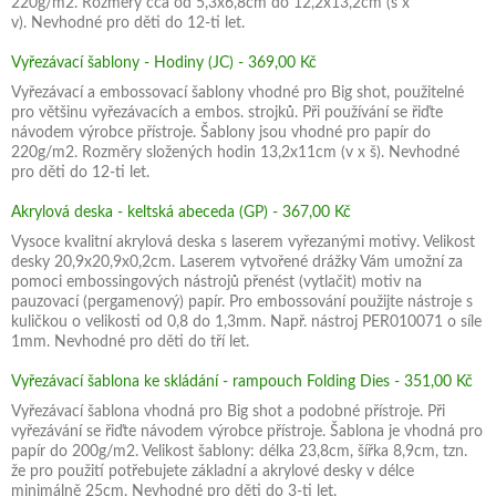
220g/m2. Rozměry cca od 5,3x6,8cm do 12,2x13,2cm (š x
v). Nevhodné pro děti do 12-ti let.
Vyřezávací šablony - Hodiny (JC) - 369,00 Kč
Vyřezávací a embossovací šablony vhodné pro Big shot, použitelné
pro většinu vyřezávacích a embos. strojků. Při používání se řiďte
návodem výrobce přístroje. Šablony jsou vhodné pro papír do
220g/m2. Rozměry složených hodin 13,2x11cm (v x š). Nevhodné
pro děti do 12-ti let.
Akrylová deska - keltská abeceda (GP) - 367,00 Kč
Vysoce kvalitní akrylová deska s laserem vyřezanými motivy. Velikost
desky 20,9x20,9x0,2cm. Laserem vytvořené drážky Vám umožní za
pomoci embossingových nástrojů přenést (vytlačit) motiv na
pauzovací (pergamenový) papír. Pro embossování použijte nástroje s
kuličkou o velikosti od 0,8 do 1,3mm. Např. nástroj PER010071 o síle
1mm. Nevhodné pro děti do tří let.
Vyřezávací šablona ke skládání - rampouch Folding Dies - 351,00 Kč
Vyřezávací šablona vhodná pro Big shot a podobné přístroje. Při
vyřezávání se řiďte návodem výrobce přístroje. Šablona je vhodná pro
papír do 200g/m2. Velikost šablony: délka 23,8cm, šířka 8,9cm, tzn.
že pro použití potřebujete základní a akrylové desky v délce
minimálně 25cm. Nevhodné pro děti do 3-ti let.