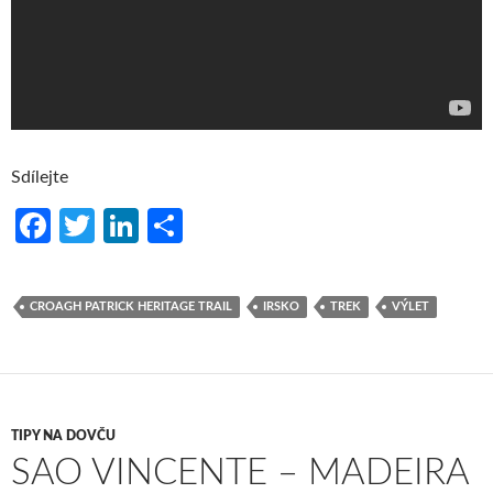
Sdílejte
Fa
T
Li
S
ce
w
n
h
b
itt
ke
ar
CROAGH PATRICK HERITAGE TRAIL
IRSKO
TREK
VÝLET
o
er
dI
e
o
n
k
TIPY NA DOVČU
SAO VINCENTE – MADEIRA