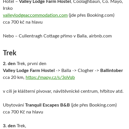
Hotel –
Valley Lodge Farm Hostel
,
Coolaghbaun, Co. Mayo,
Irsko
valleylodgeaccommodation.com
(jde přes Booking.com)
cca 700 kč na hlavu
Nebo – Cullentragh Cottage přímo v Balla, airbnb.com
Trek
2. den
Trek, první den
Valley Lodge Farm Hostel
-> Balla -> Clogher ->
Ballintober
cca 20 km,
https://mapy.cz/s/3oVqb
v cíli je klášterní pivovar, návštěvnické centrum, hřbitov atd.
Ubytování
Tranquil Escapes B&B
(jde přes Booking.com)
cca 700 Kč na hlavu
3. den
Trek,