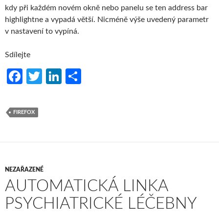
kdy při každém novém okně nebo panelu se ten address bar
highlightne a vypadá větší. Nicméně výše uvedený parametr
v nastavení to vypíná.
Sdílejte
Fa
T
Li
S
ce
w
n
h
b
itt
ke
ar
FIREFOX
o
er
dI
e
o
n
k
NEZAŘAZENÉ
AUTOMATICKÁ LINKA
PSYCHIATRICKÉ LÉČEBNY