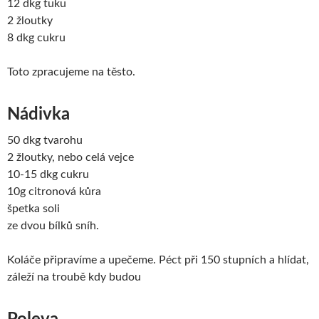
12 dkg tuku
2 žloutky
8 dkg cukru
Toto zpracujeme na těsto.
Nádivka
50 dkg tvarohu
2 žloutky, nebo celá vejce
10-15 dkg cukru
10g citronová kůra
špetka soli
ze dvou bílků sníh.
Koláče připravíme a upečeme. Péct při 150 stupních a hlídat,
záleží na troubě kdy budou