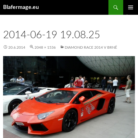
Hledat
Blafermage.eu
PŘEJÍT
ZÁKLAD
K
NAVIGA
OBSAHU
MENU
WEBU
2014-06-19 19.08.25
20.6.2014
2048 × 1536
DIAMOND RACE 2014 V BRNĚ