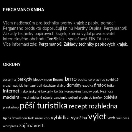
PERGAMANO KNIHA
Všem nadšencům pro techniku tvorby krajek z papíru pomocí
Pergamano produktů doporučuji knihu Marthy Ospina: Pergamano®
Základy techniky papírových krajek, kterou vydal provozovatel
internetového obchodu
Tvořílci.cz
- společnost FINITA s.r.o..
Více informací zde:
Pergamano® Základy techniky papírových krajek
.
OKRUHY
brno
beskydy
austerlitz
bloody moon
Bouzov
buchta
coronavirus
covid-19
domény
firefox
croagh patrick heritage trail
databáze
diablo
exotika
fotky
internet
irsko
jeskyně
koktejly
koláče
koronavirus
lanový park
lysá hora
madeira
polévka
mysql
míchané nápoje
pandemic
pečení
plugin do firefox
pěší turistika
rozhledna
recept
prestashop
výlet
vyhlídka
Vysočina
web
tip na dovolenou
trek
uzení
vtip
wellness
zajímavost
wordpress