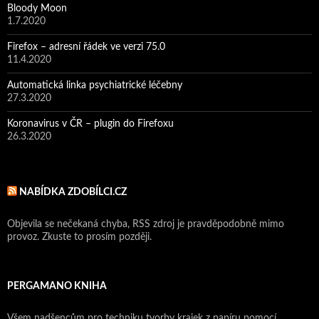
Bloody Moon
1.7.2020
Firefox – adresní řádek ve verzi 75.0
11.4.2020
Automatická linka psychiatrické léčebny
27.3.2020
Koronavirus v ČR – plugin do Firefoxu
26.3.2020
NABÍDKA ZDOBÍLCI.CZ
Objevila se nečekaná chyba, RSS zdroj je pravděpodobně mimo
provoz. Zkuste to prosím později.
PERGAMANO KNIHA
Všem nadšencům pro techniku tvorby krajek z papíru pomocí