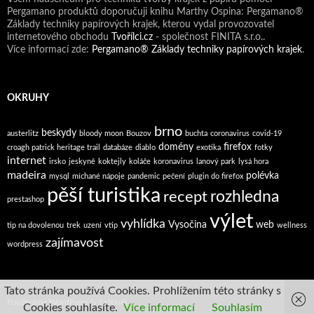
Pergamano produktů doporučuji knihu Marthy Ospina: Pergamano®
Základy techniky papírových krajek, kterou vydal provozovatel
internetového obchodu
Tvořílci.cz
- společnost FINITA s.r.o..
Více informací zde:
Pergamano® Základy techniky papírových krajek
.
OKRUHY
brno
beskydy
austerlitz
bloody moon
Bouzov
buchta
coronavirus
covid-19
domény
firefox
croagh patrick heritage trail
databáze
diablo
exotika
fotky
internet
irsko
jeskyně
koktejly
koláče
koronavirus
lanový park
lysá hora
madeira
polévka
mysql
míchané nápoje
pandemic
pečení
plugin do firefox
pěší turistika
rozhledna
recept
prestashop
výlet
vyhlídka
Vysočina
web
tip na dovolenou
trek
uzení
vtip
wellness
zajímavost
wordpress
Tato stránka používá Cookies. Prohlížením této stránky s
Používáme WordPress (v češtině).
Cookies souhlasíte.
Více informací
Souhlasím