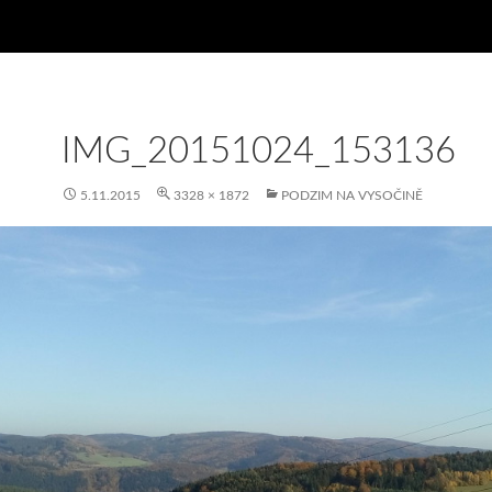
IMG_20151024_153136
5.11.2015
3328 × 1872
PODZIM NA VYSOČINĚ