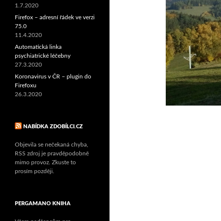
1.7.2020
Firefox – adresní řádek ve verzi
75.0
11.4.2020
Automatická linka
psychiatrické léčebny
27.3.2020
Koronavirus v ČR – plugin do
Firefoxu
26.3.2020
NABÍDKA ZDOBÍLCI.CZ
Objevila se nečekaná chyba,
RSS zdroj je pravděpodobně
mimo provoz. Zkuste to
prosím později.
PERGAMANO KNIHA