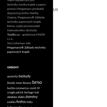
Všem nadšencům pro
techniku tvorby krajek z papíru
pomocí Pergamano produktů
US
doporučuji knihu Marthy
Ospina: Pergamano® Základy
techniky papírových krajek,
kterou vydal provozovatel
internetového obchodu
Tvořílci.cz
- společnost FINITA
s.r.o..
Více informací zde:
Pergamano® Základy techniky
papírových krajek
.
OKRUHY
beskydy
austerlitz
brno
bloody moon
Bouzov
buchta
coronavirus
covid-19
croagh patrick heritage trail
domény
databáze
diablo
firefox
exotika
fotky