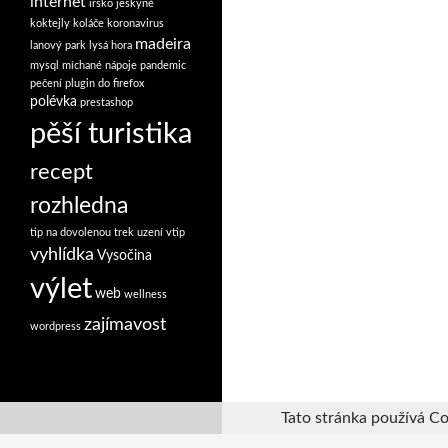
internet
irsko
jeskyně
koktejly
koláče
koronavirus
madeira
lanový park
lysá hora
mysql
míchané nápoje
pandemic
pečení
plugin do firefox
polévka
prestashop
pěší turistika
recept
rozhledna
tip na dovolenou
trek
uzení
vtip
vyhlídka
Vysočina
výlet
web
wellness
zajímavost
wordpress
Tato stránka používá Co