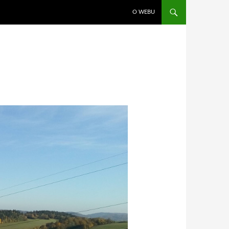
PŘEJÍT K OBSAHU WEBU
O WEBU