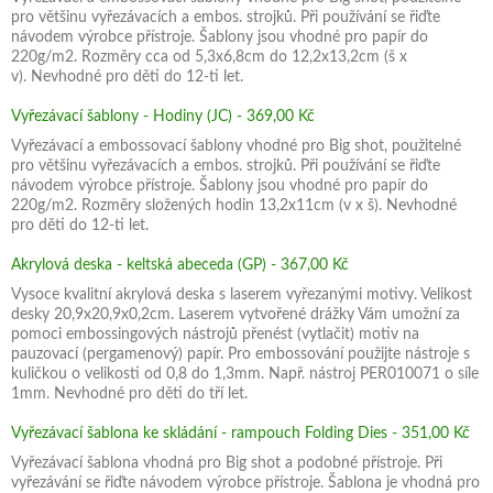
pro většinu vyřezávacích a embos. strojků. Při používání se řiďte
návodem výrobce přístroje. Šablony jsou vhodné pro papír do
220g/m2. Rozměry cca od 5,3x6,8cm do 12,2x13,2cm (š x
v). Nevhodné pro děti do 12-ti let.
Vyřezávací šablony - Hodiny (JC) - 369,00 Kč
Vyřezávací a embossovací šablony vhodné pro Big shot, použitelné
pro většinu vyřezávacích a embos. strojků. Při používání se řiďte
návodem výrobce přístroje. Šablony jsou vhodné pro papír do
220g/m2. Rozměry složených hodin 13,2x11cm (v x š). Nevhodné
pro děti do 12-ti let.
Akrylová deska - keltská abeceda (GP) - 367,00 Kč
Vysoce kvalitní akrylová deska s laserem vyřezanými motivy. Velikost
desky 20,9x20,9x0,2cm. Laserem vytvořené drážky Vám umožní za
pomoci embossingových nástrojů přenést (vytlačit) motiv na
pauzovací (pergamenový) papír. Pro embossování použijte nástroje s
kuličkou o velikosti od 0,8 do 1,3mm. Např. nástroj PER010071 o síle
1mm. Nevhodné pro děti do tří let.
Vyřezávací šablona ke skládání - rampouch Folding Dies - 351,00 Kč
Vyřezávací šablona vhodná pro Big shot a podobné přístroje. Při
vyřezávání se řiďte návodem výrobce přístroje. Šablona je vhodná pro