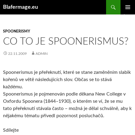
Hledat
Blafermage.eu
PŘEJÍT
ZÁKLAD
K
NAVIGA
OBSAHU
MENU
WEBU
SPOONERISMY
CO TO JE SPOONERISMUS?
22.11.2009
ADMIN
Spoonerismus je přeřeknutí, které se stane zaměněním slabik
kořenů ve větě následujících slov. Občas se to stává
každému.
Spoonerismus je pojmenován podle děkana New College v
Oxfordu Spoonera (1844–1930), o kterém se ví, že se mu
tato přeřeknutí stávala často – možná je dělal schválně, aby k
nějakému tématu přivedl pozornost posluchačů.
Sdílejte