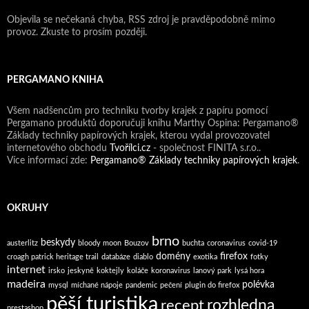
Objevila se nečekaná chyba, RSS zdroj je pravděpodobně mimo
provoz. Zkuste to prosím později.
PERGAMANO KNIHA
Všem nadšencům pro techniku tvorby krajek z papíru pomocí
Pergamano produktů doporučuji knihu Marthy Ospina: Pergamano®
Základy techniky papírových krajek, kterou vydal provozovatel
internetového obchodu
Tvořílci.cz
- společnost FINITA s.r.o..
Více informací zde:
Pergamano® Základy techniky papírových krajek
.
OKRUHY
brno
beskydy
austerlitz
bloody moon
Bouzov
buchta
coronavirus
covid-19
domény
firefox
croagh patrick heritage trail
databáze
diablo
exotika
fotky
internet
irsko
jeskyně
koktejly
koláče
koronavirus
lanový park
lysá hora
madeira
polévka
mysql
míchané nápoje
pandemic
pečení
plugin do firefox
pěší turistika
rozhledna
recept
prestashop