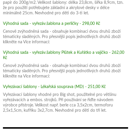
papír do 200g/m2. Velikost šablony: délka 23,8cm, šířka 8,9cm, tzn.
že pro použití potřebujete základní a akrylové desky v délce
minimálně 25cm. Nevhodné pro děti do 3-ti let.
Výhodná sada - vyřezáv.šablona a perličky - 298,00 Kč
Cenově zvýhodněná sada - obsahuje kombinaci dvou druhů zboží
tématicky sladěných. Pro přesnější popis jednotlivých druhů zboží
klikněte na Více informací:
Výhodná sada - vyřezáv.šablony Plůtek a Kuřátko a vajíčko - 262,00
Kč
Cenově zvýhodněná sada - obsahuje kombinaci dvou druhů zboží
tématicky sladěných. Pro přesnější popis jednotlivých druhů zboží
klikněte na Více informací:
Vyřezávací šablony - Lékařská souprava (MD) - 251,00 Kč
Vyřezávací šablony vhodné pro Big shot, použitelné pro většinu
vyřezávacích a embos. strojků. Při používání se řiďte návodem
výrobce přístroje. Velikost např. berle cca 3,5x2cm, termoforu
2,5x1,5cm, kufříku 3x2,7cm. Nevhodné pro děti do tří let.