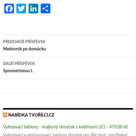
Fa
T
Li
S
ce
w
n
h
b
itt
ke
ar
o
er
dI
e
Navigace
PŘEDCHOZÍ PŘÍSPĚVEK
o
n
pro
Medovník po domácku
k
příspěvky
DALŠÍ PŘÍSPĚVEK
Spoonerismus I.
NABÍDKA TVOŘÍLCI.CZ
Vyřezávací šablony - krajkový rámeček s květinami (JC) - 479,00 Kč
Vyřezávací a embossovací šablony vhodné pro Big shot, použitelné