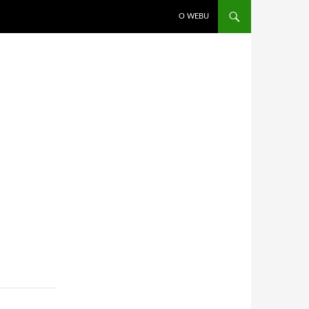
PŘEJÍT K OBSAHU WEBU
O WEBU