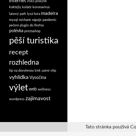
internet
irsko
jeskyně
koktejly
koláče
koronavirus
madeira
lanový park
lysá hora
mysql
míchané nápoje
pandemic
pečení
plugin do firefox
polévka
prestashop
pěší turistika
recept
rozhledna
tip na dovolenou
trek
uzení
vtip
vyhlídka
Vysočina
výlet
web
wellness
zajímavost
wordpress
Tato stránka používá Co