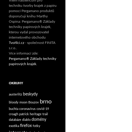
Všem nadšencům pro
techniku tvorby krajek z papíru
pomocí Pergamano produktů
doporučuji knihu Marthy
Ospina: Pergamano® Základy
techniky papírových krajek,
kterou vydal provozovatel
internetového obchodu
Tvořílci.cz
- společnost FINITA
s.r.o..
Více informací zde:
Pergamano® Základy techniky
papírových krajek
.
OKRUHY
beskydy
austerlitz
brno
bloody moon
Bouzov
buchta
coronavirus
covid-19
croagh patrick heritage trail
domény
databáze
diablo
firefox
exotika
fotky