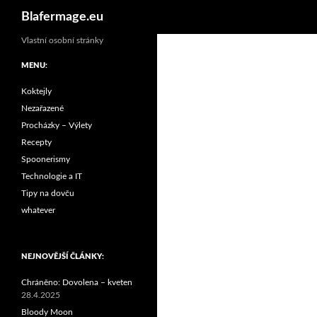
Hledat
Blafermage.eu
Vlastní osobní stránky
MENU:
Koktejly
Nezařazené
Procházky – Výlety
Recepty
Spoonerismy
Technologie a IT
Tipy na dovču
whatever
NEJNOVĚJŠÍ ČLÁNKY:
Chráněno: Dovolena – kveten
28.4.2025
Bloody Moon