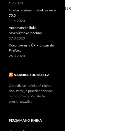
1.7.2020
US
Firefox – adresní řádek ve verzi
75.0
11.4.2020
Automatická linka
psychiatrické léčebny
27.3.2020
Koronavirus v ČR – plugin do
Firefoxu
26.3.2020
NABÍDKA ZDOBÍLCI.CZ
Objevila se nečekaná chyba,
RSS zdroj je pravděpodobně
mimo provoz. Zkuste to
prosím později.
PERGAMANO KNIHA