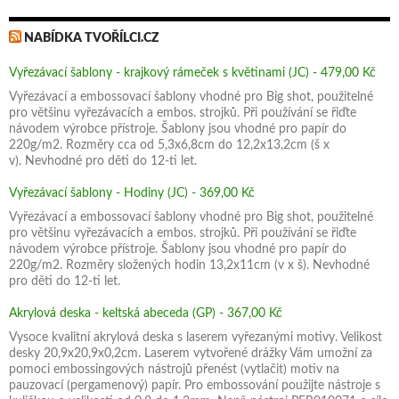
NABÍDKA TVOŘÍLCI.CZ
Vyřezávací šablony - krajkový rámeček s květinami (JC) - 479,00 Kč
Vyřezávací a embossovací šablony vhodné pro Big shot, použitelné
pro většinu vyřezávacích a embos. strojků. Při používání se řiďte
návodem výrobce přístroje. Šablony jsou vhodné pro papír do
220g/m2. Rozměry cca od 5,3x6,8cm do 12,2x13,2cm (š x
v). Nevhodné pro děti do 12-ti let.
Vyřezávací šablony - Hodiny (JC) - 369,00 Kč
Vyřezávací a embossovací šablony vhodné pro Big shot, použitelné
pro většinu vyřezávacích a embos. strojků. Při používání se řiďte
návodem výrobce přístroje. Šablony jsou vhodné pro papír do
220g/m2. Rozměry složených hodin 13,2x11cm (v x š). Nevhodné
pro děti do 12-ti let.
Akrylová deska - keltská abeceda (GP) - 367,00 Kč
Vysoce kvalitní akrylová deska s laserem vyřezanými motivy. Velikost
desky 20,9x20,9x0,2cm. Laserem vytvořené drážky Vám umožní za
pomoci embossingových nástrojů přenést (vytlačit) motiv na
pauzovací (pergamenový) papír. Pro embossování použijte nástroje s