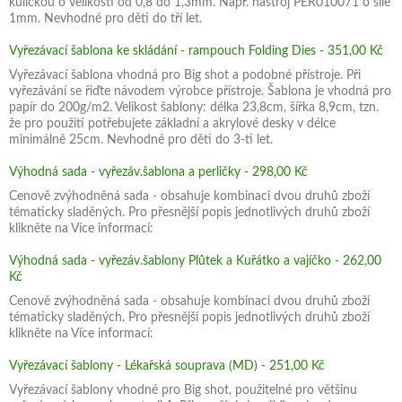
kuličkou o velikosti od 0,8 do 1,3mm. Např. nástroj PER010071 o síle
1mm. Nevhodné pro děti do tří let.
Vyřezávací šablona ke skládání - rampouch Folding Dies - 351,00 Kč
Vyřezávací šablona vhodná pro Big shot a podobné přístroje. Při
vyřezávání se řiďte návodem výrobce přístroje. Šablona je vhodná pro
papír do 200g/m2. Velikost šablony: délka 23,8cm, šířka 8,9cm, tzn.
že pro použití potřebujete základní a akrylové desky v délce
minimálně 25cm. Nevhodné pro děti do 3-ti let.
Výhodná sada - vyřezáv.šablona a perličky - 298,00 Kč
Cenově zvýhodněná sada - obsahuje kombinaci dvou druhů zboží
tématicky sladěných. Pro přesnější popis jednotlivých druhů zboží
klikněte na Více informací:
Výhodná sada - vyřezáv.šablony Plůtek a Kuřátko a vajíčko - 262,00
Kč
Cenově zvýhodněná sada - obsahuje kombinaci dvou druhů zboží
tématicky sladěných. Pro přesnější popis jednotlivých druhů zboží
klikněte na Více informací:
Vyřezávací šablony - Lékařská souprava (MD) - 251,00 Kč
Vyřezávací šablony vhodné pro Big shot, použitelné pro většinu