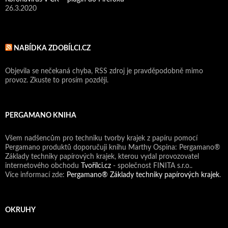
26.3.2020
NABÍDKA ZDOBÍLCI.CZ
Objevila se nečekaná chyba, RSS zdroj je pravděpodobně mimo
provoz. Zkuste to prosím později.
PERGAMANO KNIHA
Všem nadšencům pro techniku tvorby krajek z papíru pomocí
Pergamano produktů doporučuji knihu Marthy Ospina: Pergamano®
Základy techniky papírových krajek, kterou vydal provozovatel
internetového obchodu
Tvořílci.cz
- společnost FINITA s.r.o..
Více informací zde:
Pergamano® Základy techniky papírových krajek
.
OKRUHY