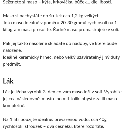
Seženete si maso – kýta, krkovička, bůček… dle libosti.
Maso si nachystáte do šrutek cca 1,2 kg velkých.
Toto maso ideálně v poměru 20-30 gramů rychlosoli na 1
kilogram masa prosolíte. Řádně maso promasírujete v soli.
Pak jej takto nasolené skládáte do nádoby, ve které bude
naložené.
Ideálně keramický hrnec, nebo velký uzaviratelný jiný dutý
předmět.
Lák
Lák je třeba vyrobit 3. den co vám maso leží v soli. Vyrobíte
jej cca následovně, musíte ho mít tolik, abyste zalili maso
kompletně.
Na 1 litr použijte ideálně: převařenou vodu, cca 40g
rychlosoli, stroužek – dva česneku, které rozdrtíte.