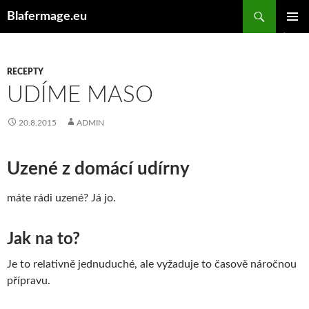
Hledat
Blafermage.eu
PŘEJÍT
ZÁKLAD
K
NAVIGA
OBSAHU
MENU
WEBU
RECEPTY
UDÍME MASO
20.8.2015
ADMIN
Uzené z domácí udírny
máte rádi uzené? Já jo.
Jak na to?
Je to relativně jednuduché, ale vyžaduje to časově náročnou
přípravu.