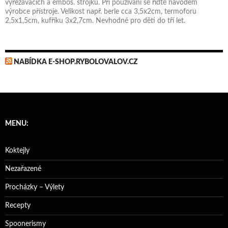
vyřezávacích a embos. strojků. Při používání se řiďte návodem
výrobce přístroje. Velikost např. berle cca 3,5x2cm, termoforu
2,5x1,5cm, kufříku 3x2,7cm. Nevhodné pro děti do tří let.
NABÍDKA E-SHOP.RYBOLOVALOV.CZ
MENU:
Koktejly
Nezařazené
Procházky – Výlety
Recepty
Spoonerismy