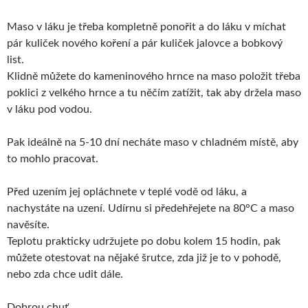
Maso v láku je třeba kompletně ponořit a do láku v míchat
pár kuliček nového koření a pár kuliček jalovce a bobkový
list.
Klidně můžete do kameninového hrnce na maso položit třeba
poklici z velkého hrnce a tu něčím zatížit, tak aby držela maso
v láku pod vodou.
Pak ideálně na 5-10 dní necháte maso v chladném místě, aby
to mohlo pracovat.
Před uzením jej opláchnete v teplé vodě od láku, a
nachystáte na uzení. Udírnu si předehřejete na 80°C a maso
navěsíte.
Teplotu prakticky udržujete po dobu kolem 15 hodin, pak
můžete otestovat na nějaké šrutce, zda již je to v pohodě,
nebo zda chce udit dále.
Dobrou chuť