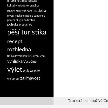
internet
irsko
jeskyně
koktejly
koláče
koronavirus
madeira
lanový park
lysá hora
mysql
míchané nápoje
pandemic
pečení
plugin do firefox
polévka
prestashop
pěší turistika
recept
rozhledna
tip na dovolenou
trek
uzení
vtip
vyhlídka
Vysočina
výlet
web
wellness
zajímavost
wordpress
Tato stránka používá Co