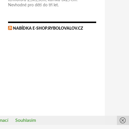
termoforu 2,5x1,5cm, kufříku 3x2,7cm.
Nevhodné pro děti do tří let.
NABÍDKA E-SHOP.RYBOLOVALOV.CZ
mací
Souhlasím