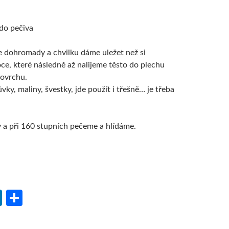
 do pečiva
 dohromady a chvilku dáme uležet než si
e, které následně až nalijeme těsto do plechu
povrchu.
ůvky, maliny, švestky, jde použít i třešně… je třeba
a při 160 stupních pečeme a hlídáme.
Li
S
n
h