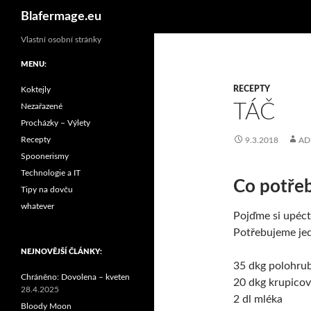
Hledat
Blafermage.eu
Vlastní osobní stránky
MENU:
RECEPTY
Koktejly
TÁČ
Nezařazené
Procházky – Výlety
Recepty
9.3.2018
AD
Spoonerismy
Technologie a IT
Co potřeb
Tipy na dovču
whatever
Pojďme si upéct
Potřebujeme je
NEJNOVĚJŠÍ ČLÁNKY:
35 dkg polohru
Chráněno: Dovolena – kveten
20 dkg krupico
28.4.2025
2 dl mléka
Bloody Moon