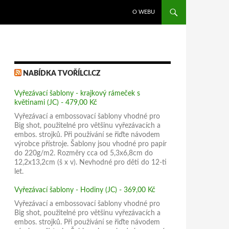
PŘEJÍT K OBSAHU WEBU
O WEBU
NABÍDKA TVOŘÍLCI.CZ
Vyřezávací šablony - krajkový rámeček s
květinami (JC) - 479,00 Kč
Vyřezávací a embossovací šablony vhodné pro
Big shot, použitelné pro většinu vyřezávacích a
embos. strojků. Při používání se řiďte návodem
výrobce přístroje. Šablony jsou vhodné pro papír
do 220g/m2. Rozměry cca od 5,3x6,8cm do
12,2x13,2cm (š x v). Nevhodné pro děti do 12-ti
let.
Vyřezávací šablony - Hodiny (JC) - 369,00 Kč
Vyřezávací a embossovací šablony vhodné pro
Big shot, použitelné pro většinu vyřezávacích a
embos. strojků. Při používání se řiďte návodem