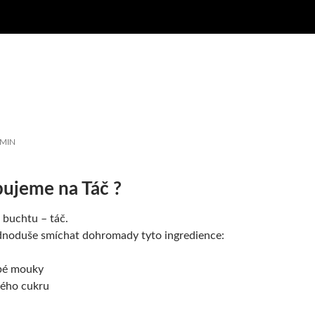
MIN
ujeme na Táč ?
 buchtu – táč.
dnoduše smíchat dohromady tyto ingredience:
bé mouky
vého cukru