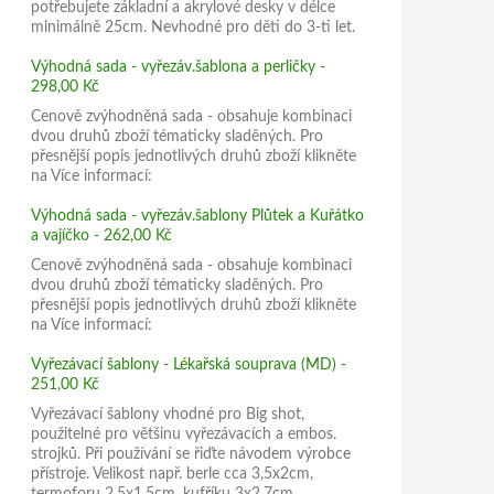
potřebujete základní a akrylové desky v délce
minimálně 25cm. Nevhodné pro děti do 3-ti let.
Výhodná sada - vyřezáv.šablona a perličky -
298,00 Kč
Cenově zvýhodněná sada - obsahuje kombinaci
dvou druhů zboží tématicky sladěných. Pro
přesnější popis jednotlivých druhů zboží klikněte
na Více informací:
Výhodná sada - vyřezáv.šablony Plůtek a Kuřátko
a vajíčko - 262,00 Kč
Cenově zvýhodněná sada - obsahuje kombinaci
dvou druhů zboží tématicky sladěných. Pro
přesnější popis jednotlivých druhů zboží klikněte
na Více informací:
Vyřezávací šablony - Lékařská souprava (MD) -
251,00 Kč
Vyřezávací šablony vhodné pro Big shot,
použitelné pro většinu vyřezávacích a embos.
strojků. Při používání se řiďte návodem výrobce
přístroje. Velikost např. berle cca 3,5x2cm,