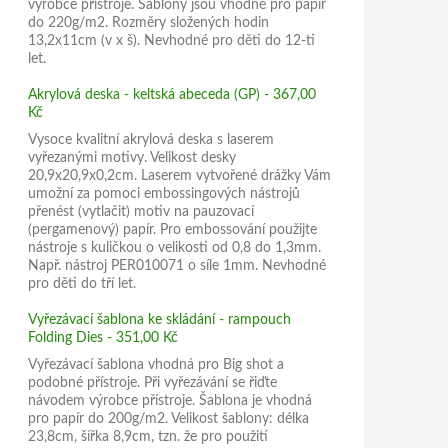
výrobce přístroje. Šablony jsou vhodné pro papír
do 220g/m2. Rozměry složených hodin
13,2x11cm (v x š). Nevhodné pro děti do 12-ti
let.
Akrylová deska - keltská abeceda (GP) - 367,00
Kč
Vysoce kvalitní akrylová deska s laserem
vyřezanými motivy. Velikost desky
20,9x20,9x0,2cm. Laserem vytvořené drážky Vám
umožní za pomoci embossingových nástrojů
přenést (vytlačit) motiv na pauzovací
(pergamenový) papír. Pro embossování použijte
nástroje s kuličkou o velikosti od 0,8 do 1,3mm.
Např. nástroj PER010071 o síle 1mm. Nevhodné
pro děti do tří let.
Vyřezávací šablona ke skládání - rampouch
Folding Dies - 351,00 Kč
Vyřezávací šablona vhodná pro Big shot a
podobné přístroje. Při vyřezávání se řiďte
návodem výrobce přístroje. Šablona je vhodná
pro papír do 200g/m2. Velikost šablony: délka
23,8cm, šířka 8,9cm, tzn. že pro použití